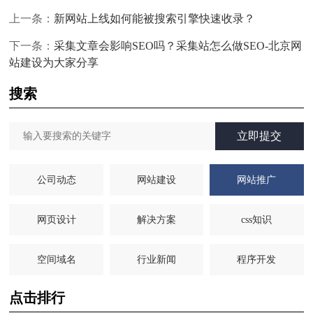
上一条：
新网站上线如何能被搜索引擎快速收录？
下一条：
采集文章会影响SEO吗？采集站怎么做SEO-北京网
站建设为大家分享
搜索
立即提交
公司动态
网站建设
网站推广
网页设计
解决方案
css知识
空间域名
行业新闻
程序开发
点击排行